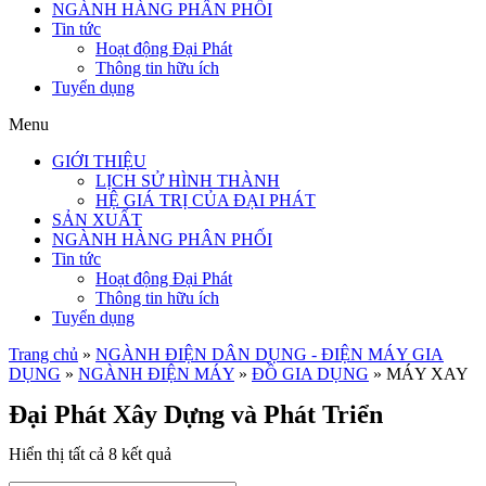
NGÀNH HÀNG PHÂN PHỐI
Tin tức
Hoạt động Đại Phát
Thông tin hữu ích
Tuyển dụng
Menu
GIỚI THIỆU
LỊCH SỬ HÌNH THÀNH
HỆ GIÁ TRỊ CỦA ĐẠI PHÁT
SẢN XUẤT
NGÀNH HÀNG PHÂN PHỐI
Tin tức
Hoạt động Đại Phát
Thông tin hữu ích
Tuyển dụng
Trang chủ
»
NGÀNH ĐIỆN DÂN DỤNG - ĐIỆN MÁY GIA
DỤNG
»
NGÀNH ĐIỆN MÁY
»
ĐỒ GIA DỤNG
»
MÁY XAY
Đại Phát Xây Dựng và Phát Triển
Hiển thị tất cả 8 kết quả