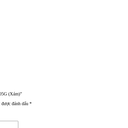
505G (Xám)”
c được đánh dấu
*