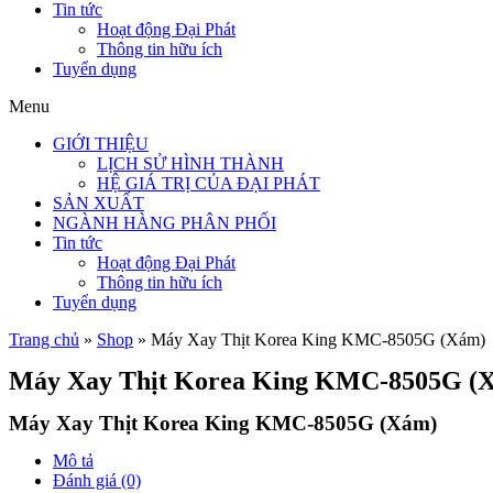
Tin tức
Hoạt động Đại Phát
Thông tin hữu ích
Tuyển dụng
Menu
GIỚI THIỆU
LỊCH SỬ HÌNH THÀNH
HỆ GIÁ TRỊ CỦA ĐẠI PHÁT
SẢN XUẤT
NGÀNH HÀNG PHÂN PHỐI
Tin tức
Hoạt động Đại Phát
Thông tin hữu ích
Tuyển dụng
Trang chủ
»
Shop
»
Máy Xay Thịt Korea King KMC-8505G (Xám)
Máy Xay Thịt Korea King KMC-8505G (
Máy Xay Thịt Korea King KMC-8505G (Xám)
Mô tả
Đánh giá (0)