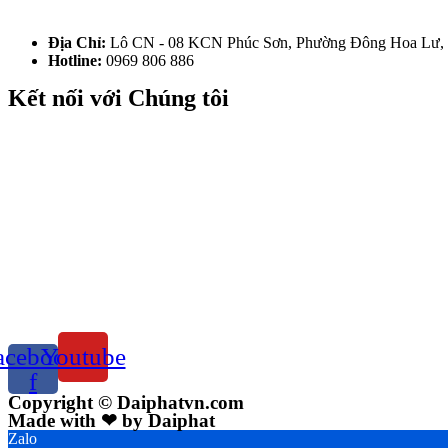
Địa Chỉ:
Lô CN - 08 KCN Phúc Sơn, Phường Đông Hoa Lư, 
Hotline:
0969 806 886
Kết nối với Chúng tôi
acebook-
Youtube
f
Copyright © Daiphatvn.com
Made with ❤ by Daiphat
Zalo