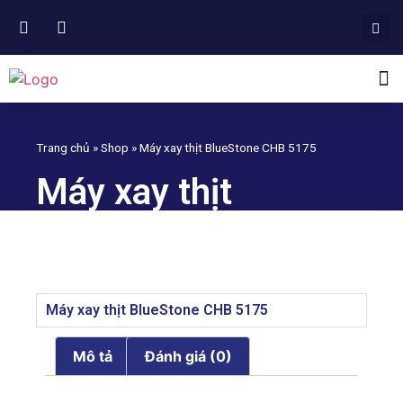
NGÀNH HÀNG PHÂN PHỐI
Trang chủ
»
Shop
»
Máy xay thịt BlueStone CHB 5175
Máy xay thịt
BlueStone CHB
5175
Máy xay thịt BlueStone CHB 5175
Mô tả
Đánh giá (0)