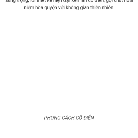
sang trọng, lối thiết kế hiện đại xen lẫn cổ điển, gợi chút hoài
niệm hòa quyện với không gian thiên nhiên.
PHONG CÁCH CỔ ĐIỂN