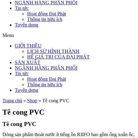
NGÀNH HÀNG PHÂN PHỐI
Tin tức
Hoạt động Đại Phát
Thông tin hữu ích
Tuyển dụng
Menu
GIỚI THIỆU
LỊCH SỬ HÌNH THÀNH
HỆ GIÁ TRỊ CỦA ĐẠI PHÁT
SẢN XUẤT
NGÀNH HÀNG PHÂN PHỐI
Tin tức
Hoạt động Đại Phát
Thông tin hữu ích
Tuyển dụng
Trang chủ
»
Shop
»
Tê cong PVC
Tê cong PVC
Tê cong PVC
Dòng sản phẩm thoát nước ít tiếng ồn RIIFO bao gồm ống xoắn ốc,