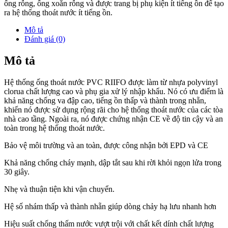
ống rỗng, ống xoắn rỗng và được trang bị phụ kiện ít tiếng ồn để tạo
ra hệ thống thoát nước ít tiếng ồn.
Mô tả
Đánh giá (0)
Mô tả
Hệ thống ống thoát nước PVC RIIFO được làm từ nhựa polyvinyl
clorua chất lượng cao và phụ gia xử lý nhập khẩu. Nó có ưu điểm là
khả năng chống va đập cao, tiếng ồn thấp và thành trong nhẵn,
khiến nó được sử dụng rộng rãi cho hệ thống thoát nước của các tòa
nhà cao tầng. Ngoài ra, nó được chứng nhận CE về độ tin cậy và an
toàn trong hệ thống thoát nước.
Bảo vệ môi trường và an toàn, được công nhận bởi EPD và CE
Khả năng chống cháy mạnh, dập tắt sau khi rời khỏi ngọn lửa trong
30 giây.
Nhẹ và thuận tiện khi vận chuyển.
Hệ số nhám thấp và thành nhẵn giúp dòng chảy hạ lưu nhanh hơn
Hiệu suất chống thấm nước vượt trội với chất kết dính chất lượng