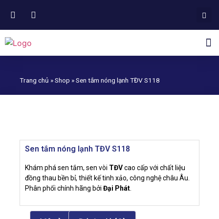
NGÀNH HÀNG PHÂN PHỐI
Trang chủ
»
Shop
»
Sen tắm nóng lạnh TĐV S118
Sen tắm nóng lạnh
TĐV S118
Sen tắm nóng lạnh TĐV S118
Khám phá sen tắm, sen vòi
TĐV
cao cấp với chất liệu
đồng thau bền bỉ, thiết kế tinh xảo, công nghệ châu Âu.
Phân phối chính hãng bởi
Đại Phát
.