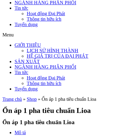
NGÀNH HÀNG PHÂN PHỐI
Tin tức
Hoạt động Đại Phát
Thông tin hữu ích
Tuyển dụng
Menu
GIỚI THIỆU
LỊCH SỬ HÌNH THÀNH
HỆ GIÁ TRỊ CỦA ĐẠI PHÁT
SẢN XUẤT
NGÀNH HÀNG PHÂN PHỐI
Tin tức
Hoạt động Đại Phát
Thông tin hữu ích
Tuyển dụng
Trang chủ
»
Shop
»
Ổn áp 1 pha tiêu chuẩn Lioa
Ổn áp 1 pha tiêu chuẩn Lioa
Ổn áp 1 pha tiêu chuẩn Lioa
Mô tả