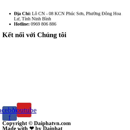
Địa Chỉ:
Lô CN - 08 KCN Phúc Sơn, Phường Đông Hoa
Lư, Tỉnh Ninh Bình
Hotline:
0969 806 886
Kết nối với Chúng tôi
acebook-
Youtube
f
Copyright © Daiphatvn.com
Made with ❤ by Daiphat