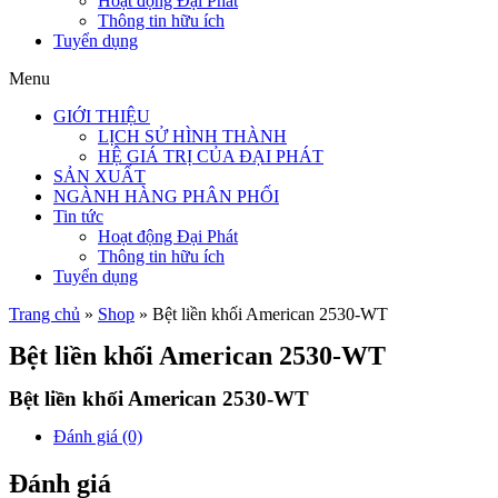
Hoạt động Đại Phát
Thông tin hữu ích
Tuyển dụng
Menu
GIỚI THIỆU
LỊCH SỬ HÌNH THÀNH
HỆ GIÁ TRỊ CỦA ĐẠI PHÁT
SẢN XUẤT
NGÀNH HÀNG PHÂN PHỐI
Tin tức
Hoạt động Đại Phát
Thông tin hữu ích
Tuyển dụng
Trang chủ
»
Shop
»
Bệt liền khối American 2530-WT
Bệt liền khối American 2530-WT
Bệt liền khối American 2530-WT
Đánh giá (0)
Đánh giá