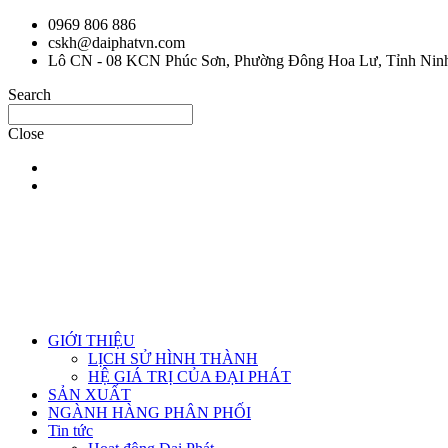
Chuyển
0969 806 886
đến
cskh@daiphatvn.com
nội
Lô CN - 08 KCN Phúc Sơn, Phường Đông Hoa Lư, Tỉnh Nin
dung
Search
Close
GIỚI THIỆU
LỊCH SỬ HÌNH THÀNH
HỆ GIÁ TRỊ CỦA ĐẠI PHÁT
SẢN XUẤT
NGÀNH HÀNG PHÂN PHỐI
Tin tức