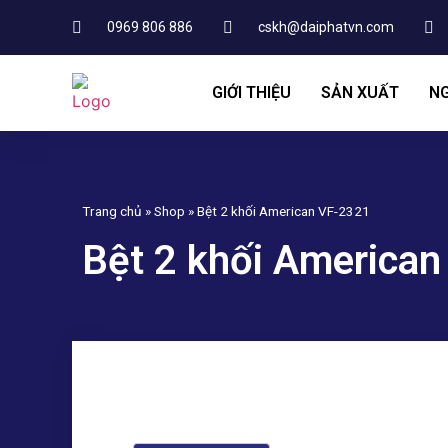
0969 806 886
cskh@daiphatvn.com
GIỚI THIỆU
SẢN XUẤT
NG
Trang chủ
»
Shop
»
Bệt 2 khối American VF-2321
Bệt 2 khối America