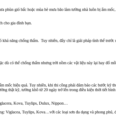
ưa phùn gió bấc hoặc mùa hè mưa bão làm tường nhà luôn bị ẩm mốc, ố
h cho gia đình bạn.
có khả năng chống thấm. Tuy nhiên, đây chỉ là giải pháp tình thế trướ
c dù có thể chống thấm nhưng trời nồm các vật liệu này lại hay đổ mồ
m mốc hiệu quả. Tuy nhiên, khi thi công phải đảm bảo các bước kỹ thuậ
ường thật kỹ, tường khô từ 20 ngày trở lên trong điều kiện thời tiết bì
iglacera, Kova, Tuylips, Dulux, Nippon…
ếng: Viglacea, Tuylips, Kova…với các loại sơn đa dạng và phong phú, đ