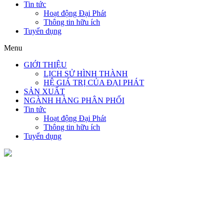
Tin tức
Hoạt động Đại Phát
Thông tin hữu ích
Tuyển dụng
Menu
GIỚI THIỆU
LỊCH SỬ HÌNH THÀNH
HỆ GIÁ TRỊ CỦA ĐẠI PHÁT
SẢN XUẤT
NGÀNH HÀNG PHÂN PHỐI
Tin tức
Hoạt động Đại Phát
Thông tin hữu ích
Tuyển dụng