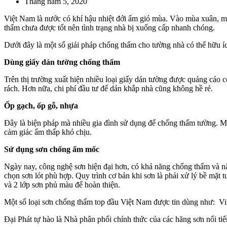
Tháng năm 5, 2020
Việt Nam là nước có khí hậu nhiệt đới ẩm gió mùa. Vào mùa xuân, m
thấm chưa được tốt nên tình trạng nhà bị xuống cấp nhanh chóng.
Dưới đây là một số giải pháp chống thấm cho tường nhà có thể hữu íc
Dùng giấy dán tường chống thấm
Trên thị trường xuất hiện nhiều loại giấy dán tường được quảng cáo 
rách. Hơn nữa, chi phí đầu tư để dán khắp nhà cũng không hề rẻ.
Ốp gạch, ốp gỗ, nhựa
Đây là biện pháp mà nhiều gia đình sử dụng để chống thấm tường. Mặ
cảm giác ẩm thấp khó chịu.
Sử dụng sơn chống ẩm mốc
Ngày nay, công nghệ sơn hiện đại hơn, có khả năng chống thấm và nấ
chọn sơn lót phù hợp. Quy trình cơ bản khi sơn là phải xử lý bề mặt t
và 2 lớp sơn phủ màu để hoàn thiện.
Một số loại sơn chống thấm top đầu Việt Nam được tin dùng như: V
Đại Phát tự hào là Nhà phân phối chính thức của các hãng sơn nổi ti