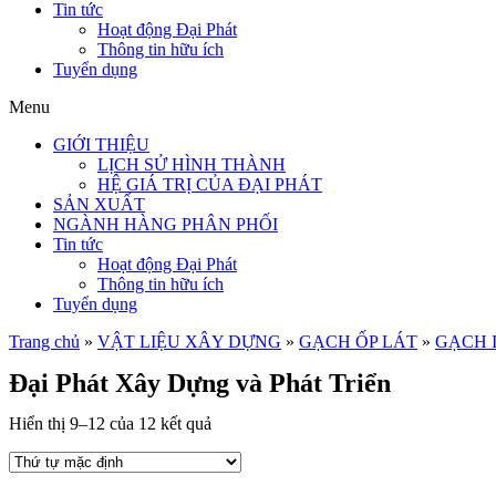
Tin tức
Hoạt động Đại Phát
Thông tin hữu ích
Tuyển dụng
Menu
GIỚI THIỆU
LỊCH SỬ HÌNH THÀNH
HỆ GIÁ TRỊ CỦA ĐẠI PHÁT
SẢN XUẤT
NGÀNH HÀNG PHÂN PHỐI
Tin tức
Hoạt động Đại Phát
Thông tin hữu ích
Tuyển dụng
Trang chủ
»
VẬT LIỆU XÂY DỰNG
»
GẠCH ỐP LÁT
»
GẠCH 
Đại Phát Xây Dựng và Phát Triển
Hiển thị 9–12 của 12 kết quả