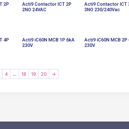
T 2P
Acti9 Contactor ICT 2P
Acti9 Contactor ICT
2NO 24VAC
3NO 230/240Vac
T 4P
Acti9 iC60N MCB 1P 6kA
Acti9 iC60N MCB 2P
230V
230V
3
4
…
18
19
20
→