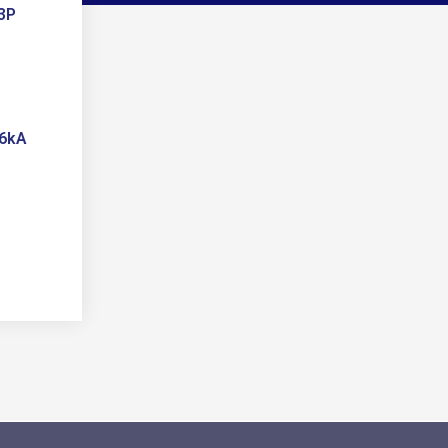
 3P
 6kA