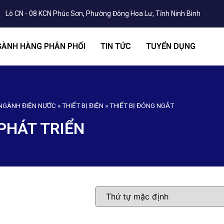
Lô CN - 08 KCN Phúc Sơn, Phường Đông Hoa Lư, Tỉnh Ninh Bình
ÀNH HÀNG PHÂN PHỐI
TIN TỨC
TUYỂN DỤNG
NGÀNH ĐIỆN NƯỚC
»
THIẾT BỊ ĐIỆN
»
THIẾT BỊ ĐÓNG NGẮT
PHÁT TRIỂN