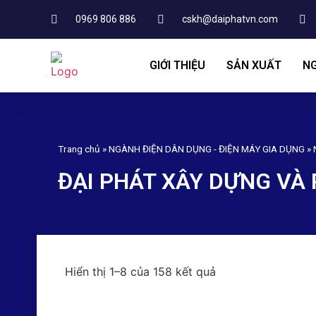
0969 806 886
cskh@daiphatvn.com
GIỚI THIỆU
SẢN XUẤT
NG
Trang chủ
»
NGÀNH ĐIỆN DÂN DỤNG - ĐIỆN MÁY GIA DỤNG
»
ĐẠI PHÁT XÂY DỰNG VÀ 
Hiển thị 1–8 của 158 kết quả