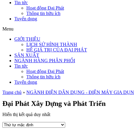
Tin tức
Hoạt động Đại Phát
Thông tin hữu ích
Tuyển dụng
Menu
GIỚI THIỆU
LỊCH SỬ HÌNH THÀNH
HỆ GIÁ TRỊ CỦA ĐẠI PHÁT
SẢN XUẤT
NGÀNH HÀNG PHÂN PHỐI
Tin tức
Hoạt động Đại Phát
Thông tin hữu ích
Tuyển dụng
Trang chủ
»
NGÀNH ĐIỆN DÂN DỤNG - ĐIỆN MÁY GIA DỤ
Đại Phát Xây Dựng và Phát Triển
Hiển thị kết quả duy nhất