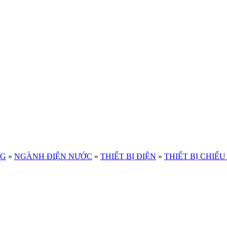
NG
»
NGÀNH ĐIỆN NƯỚC
»
THIẾT BỊ ĐIỆN
»
THIẾT BỊ CHIẾ