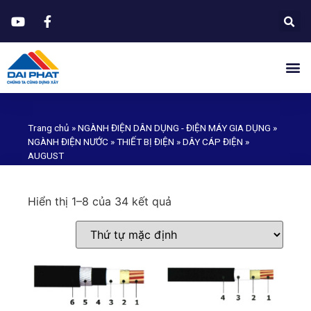
Trang chủ
»
NGÀNH ĐIỆN DÂN DỤNG - ĐIỆN MÁY GIA DỤNG
»
NGÀNH ĐIỆN NƯỚC
»
THIẾT BỊ ĐIỆN
»
DÂY CÁP ĐIỆN
»
AUGUST
ĐẠI PHÁT XÂY DỰNG VÀ
Hiển thị 1–8 của 34 kết quả
PHÁT TRIỂN