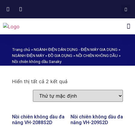
NGÀNH HÀNG PHÂN PHỐI
Trang chủ
»
NGÀNH ĐIỆN DÂN DỤNG - ĐIỆN MÁY GIA DỤNG
»
NGÀNH ĐIỆN MÁY
»
ĐỒ GIA DỤNG
»
NỒI CHIÊN KHÔNG DẦU
»
Nồi chiên không dầu Sanaky
ĐẠI PHÁT XÂY DỰNG VÀ
Hiển thị tất cả 2 kết quả
PHÁT TRIỂN
Nồi chiên không dầu đa
Nồi chiên không dầu đa
năng VH-2088S2D
năng VH-209S2D