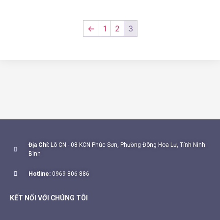
←
1
2
3
Địa Chỉ:
Lô CN - 08 KCN Phúc Sơn, Phường Đông Hoa Lư, Tỉnh Ninh
Bình
Hotline:
0969 806 886
KẾT NỐI VỚI CHÚNG TÔI