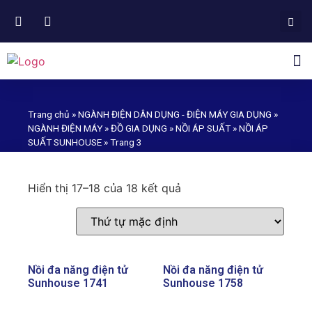
NGÀNH HÀNG PHÂN PHỐI
Trang chủ
»
NGÀNH ĐIỆN DÂN DỤNG - ĐIỆN MÁY GIA DỤNG
»
NGÀNH ĐIỆN MÁY
»
ĐỒ GIA DỤNG
»
NỒI ÁP SUẤT
»
NỒI ÁP
SUẤT SUNHOUSE
»
Trang 3
ĐẠI PHÁT XÂY DỰNG VÀ
Hiển thị 17–18 của 18 kết quả
PHÁT TRIỂN
Nồi đa năng điện tử
Nồi đa năng điện tử
Sunhouse 1741
Sunhouse 1758