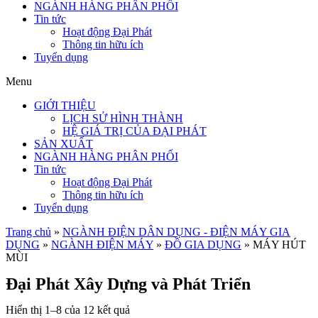
NGÀNH HÀNG PHÂN PHỐI
Tin tức
Hoạt động Đại Phát
Thông tin hữu ích
Tuyển dụng
Menu
GIỚI THIỆU
LỊCH SỬ HÌNH THÀNH
HỆ GIÁ TRỊ CỦA ĐẠI PHÁT
SẢN XUẤT
NGÀNH HÀNG PHÂN PHỐI
Tin tức
Hoạt động Đại Phát
Thông tin hữu ích
Tuyển dụng
Trang chủ
»
NGÀNH ĐIỆN DÂN DỤNG - ĐIỆN MÁY GIA
DỤNG
»
NGÀNH ĐIỆN MÁY
»
ĐỒ GIA DỤNG
»
MÁY HÚT
MÙI
Đại Phát Xây Dựng và Phát Triển
Hiển thị 1–8 của 12 kết quả