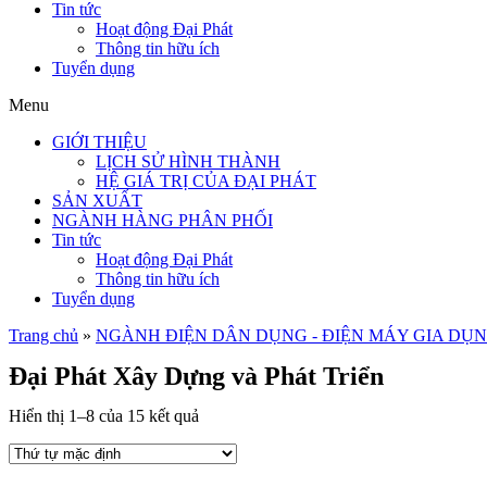
Tin tức
Hoạt động Đại Phát
Thông tin hữu ích
Tuyển dụng
Menu
GIỚI THIỆU
LỊCH SỬ HÌNH THÀNH
HỆ GIÁ TRỊ CỦA ĐẠI PHÁT
SẢN XUẤT
NGÀNH HÀNG PHÂN PHỐI
Tin tức
Hoạt động Đại Phát
Thông tin hữu ích
Tuyển dụng
Trang chủ
»
NGÀNH ĐIỆN DÂN DỤNG - ĐIỆN MÁY GIA DỤ
Đại Phát Xây Dựng và Phát Triển
Hiển thị 1–8 của 15 kết quả