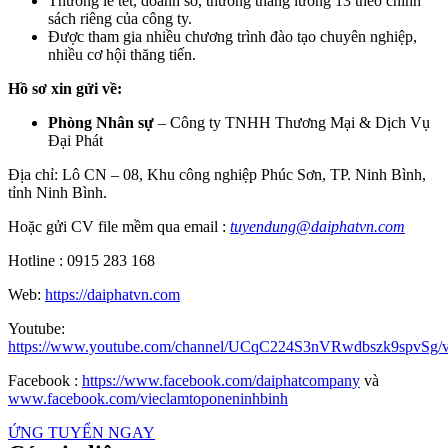
Thưởng lễ tết, doanh số, thưởng tháng lương 13 theo chính
sách riêng của công ty.
Được tham gia nhiều chương trình đào tạo chuyên nghiệp,
nhiều cơ hội thăng tiến.
Hồ sơ xin gửi về:
Phòng Nhân sự
– Công ty TNHH Thương Mại & Dịch Vụ
Đại Phát
Địa chỉ: Lô CN – 08, Khu công nghiệp Phúc Sơn, TP. Ninh Bình,
tỉnh Ninh Bình.
Hoặc gửi CV file mềm qua email :
tuyendung@daiphatvn.com
Hotline : 0915 283 168
Web:
https://daiphatvn.com
Youtube:
https://www.youtube.com/channel/UCqC224S3nVRwdbszk9spvSg/v
Facebook :
https://www.facebook.com/daiphatcompany
và
www.facebook.com/vieclamtoponeninhbinh
ỨNG TUYỂN NGAY