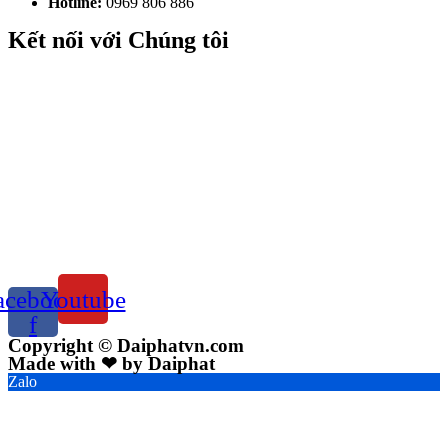
Hotline:
0969 806 886
Kết nối với Chúng tôi
acebook-
Youtube
f
Copyright © Daiphatvn.com
Made with ❤ by Daiphat
Zalo