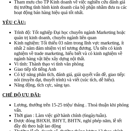
Tham mưu cho TP Kinh doanh về việc nghiên cứu đánh giá
thị trường tình hình kinh doanh của bộ phận nhằm đưa ra các
hoạt động bán hàng hiệu quả tốt nhất.
YÊU CẦU:
Trình độ: Tốt nghiệp Đại học chuyên ngành Marketing hoặc
quản trị kinh doanh, chuyên ngành liên quan
Kinh nghiệm: Tối thiểu 03 năm trong lĩnh vực marketing, ít
nhất 2 năm đảm nhiệm vị trí tương đương. Ưu tiên có kinh
nghiệm về trade marketing, hiểu biết và có kinh nghiệm về
ngành hàng vật liệu xây dựng nội thất.
Vi tính: Thành thạo vi tính văn phòng
Giao tiếp tốt tiếng Anh
Có kỹ năng phân tích, đánh giá, giải quyết vấn đề, giao tiếp:
nói (truyền đạt, thuyết trình) và viết (xúc tích, dễ hiểu).
Năng động, tích cực, sáng tạo.
CHẾ ĐỘ ƯU ĐÃI:
Lương, thưởng trên 15-25 triệu/ tháng . Thoả thuận khi phỏng
vấn.
Thời gian : Làm việc giờ hành chính (6ngày/tuần).
Được đóng BHXH, BHYT, BHTN, nghỉ phép năm, lễ tết
đầy đủ theo luật lao động