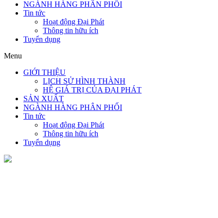
NGÀNH HÀNG PHÂN PHỐI
Tin tức
Hoạt động Đại Phát
Thông tin hữu ích
Tuyển dụng
Menu
GIỚI THIỆU
LỊCH SỬ HÌNH THÀNH
HỆ GIÁ TRỊ CỦA ĐẠI PHÁT
SẢN XUẤT
NGÀNH HÀNG PHÂN PHỐI
Tin tức
Hoạt động Đại Phát
Thông tin hữu ích
Tuyển dụng