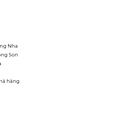
ng Nha
sông Son
a
nhà hàng