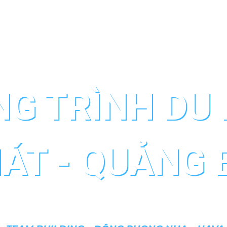
G TRÌNH DU 
HÁT - QUẢNG 