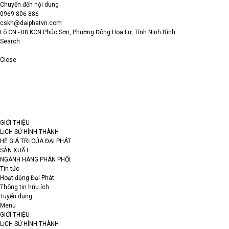
Chuyển đến nội dung
0969 806 886
cskh@daiphatvn.com
Lô CN - 08 KCN Phúc Sơn, Phường Đông Hoa Lư, Tỉnh Ninh Bình
Search
Close
GIỚI THIỆU
LỊCH SỬ HÌNH THÀNH
HỆ GIÁ TRỊ CỦA ĐẠI PHÁT
SẢN XUẤT
NGÀNH HÀNG PHÂN PHỐI
Tin tức
Hoạt động Đại Phát
Thông tin hữu ích
Tuyển dụng
Menu
GIỚI THIỆU
LỊCH SỬ HÌNH THÀNH