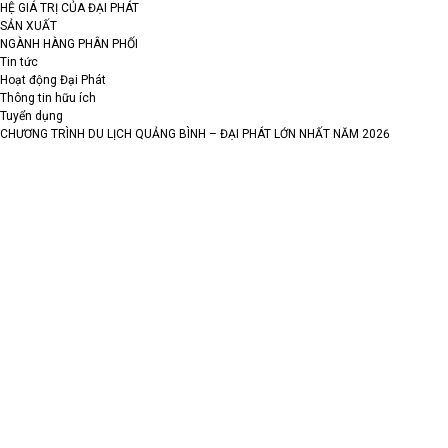
HỆ GIÁ TRỊ CỦA ĐẠI PHÁT
SẢN XUẤT
NGÀNH HÀNG PHÂN PHỐI
Tin tức
Hoạt động Đại Phát
Thông tin hữu ích
Tuyển dụng
CHƯƠNG TRÌNH DU LỊCH QUẢNG BÌNH – ĐẠI PHÁT LỚN NHẤT NĂM 2026