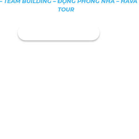
– TEAM BUILDING – ĐỘNG PHONG NHA – HAVA –
TOUR
ĐĂNG KÝ NGAY