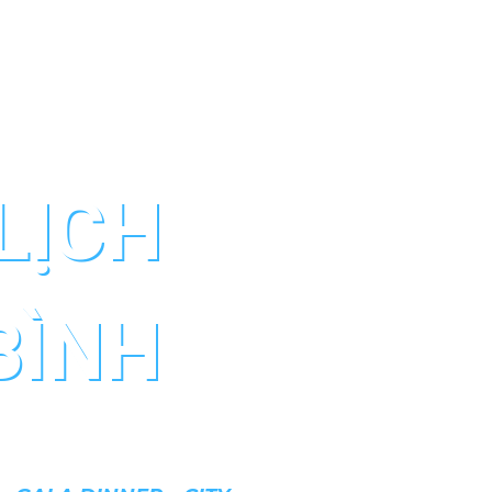
LỊCH
BÌNH