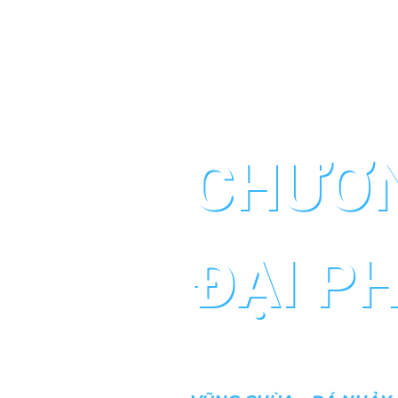
CHƯƠN
ĐẠI P